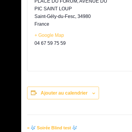
PLACE DU FORUM, AVENUE DU
PIC SAINT LOUP
Saint-Gély-du-Fesc
,
34980
France
+ Google Map
04 67 59 75 59
Ajouter au calendrier
Navigation
«
Soirée Blind test