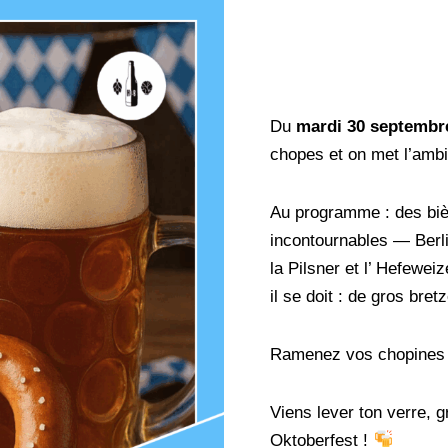
Du
mardi 30 septembr
chopes et on met l’amb
Au programme : des biè
incontournables — Berl
la Pilsner et l’ Hefew
il se doit : de gros bret
Ramenez vos chopines 
Viens lever ton verre, gri
Oktoberfest !